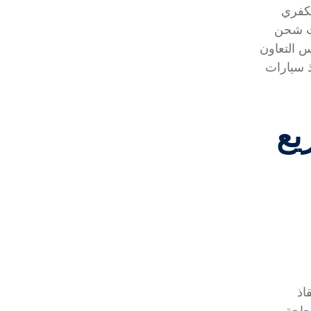
يكفري
ت شحن
التعاون
ذ سيارات
يع
اذ
حاجة.