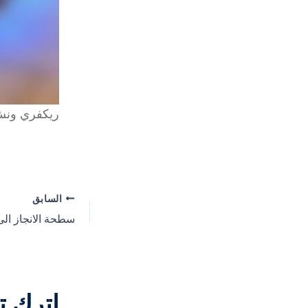
ريكفري ونش
السابق
اترك تع