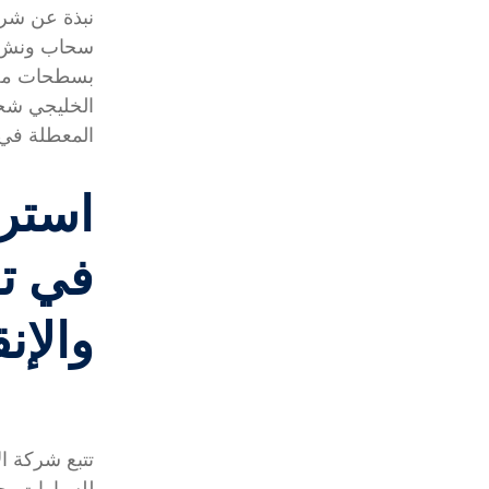
نبذة عن شرك
سحاب ونش ب
بسطحات مصن
الخليجي شحن
المعطلة في
استرا
في ت
والإن
تتبع شركة ال
للسيارات، ح