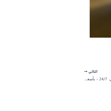
التالي
”ريكفري شخبوط ابوظبي 24/7 – بأسعارممتازة Shakbout Recovery Abu Dhabi 0562386366”