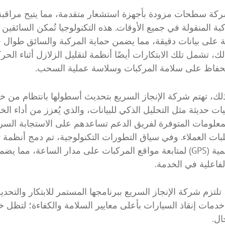
كة سطحات مزودة بأجهزة استشعار متقدمة، مما يتيح مراقبة 
كبة المنقولة في جميع الأوقات. هذه التكنولوجيا تُمكن السائقين 
ة على بيانات دقيقة، مما يضمن حماية المركبة والسائق طوال فت
ك، تشمل تلك الابتكارات أيضًا أنظمة لتقليل الزلازل أثناء الحر
حفاظ على سلامة المركبات وسلاسة عملية السحب.
لك، تهتم شركة الإنجاز السريع بتحديث أسطولها بانتظام من خ
ات حديثة مثل التحليل الذكي للبيانات، والذي يُعزز من أداء ال
لمعلومات المتوفرة لفريق الدعم تساعدهم على الاستجابة السر
بات العملاء. وفي سياق التطورات التكنولوجية، تم دمج أنظمة 
المواقع العالمية (GPS) لمتابعة مواقع المركبات على مدار الساعة، مم
لفاعلية في الخدمة.
تلتزم شركة الإنجاز السريع ببرنامجها المستمر للابتكار والتحدي
دمات إنقاذ السيارات بأعلى معايير السلامة والكفاءة؛ لتظل خيار
ال.