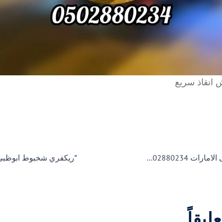
 انقاذ سريع
سطحة الانجاز الى الامارات Al – lnjaz Flatbed TO the UAE 00971502880234
ليقاً