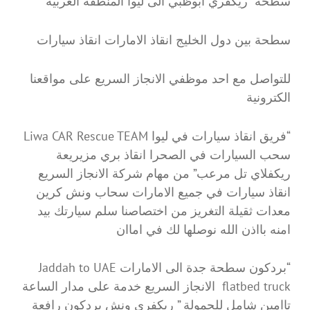
سطحة” ريكفري ابوظبي الى ليوا المنطقة الغربية
سطحة بين دول الخليج انقاذ الامارات انقاذ سيارات
للتواصل مع احد موظفي الانجاز السريع على مواقعنا
الكترونية
“فريق انقاذ سيارات في ليوا Liwa CAR Rescue TEAM
سحب السيارات في الصحرا انقاذ بري مزيريعة
ريكفلاي تل مرعب” من مهام شركة الانجاز السريع
انقاذ سيارات في جميع الامارات سحاب ونش كرين
معدات ثقيلة التغريز من اختصاصنا سلم سيارتك بيد
امنه بااذن الله نوصلها لك في اماان
“بردكون سطحة جدة الى الامارات Jaddah to UAE
flatbed truck الانجاز السريع خدمة على مدار الساعة
تاامين شامل للحمولة ” ريكفري ونش بردكون رافعة