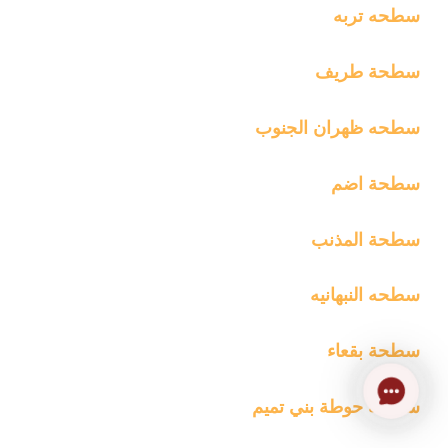
سطحه تربه
سطحة طريف
سطحه ظهران الجنوب
سطحة اضم
سطحة المذنب
سطحه النبهانيه
سطحة بقعاء
Contact
سطحة حوطة بني تميم
Us