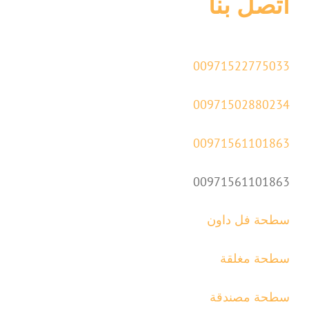
اتصل بنا
00971522775033
00971502880234
00971561101863
00971561101863
سطحة فل داون
سطحة مغلقة
سطحة مصندقة