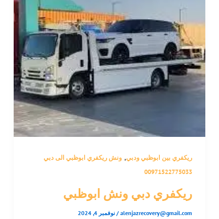
,
ريكفري بين ابوظبي ودبي
ونش ريكفري ابوظبي الى دبي
00971522775033
ريكفري دبي ونش ابوظبي
alenjazrecovery@gmail.com
/
نوفمبر 4, 2024