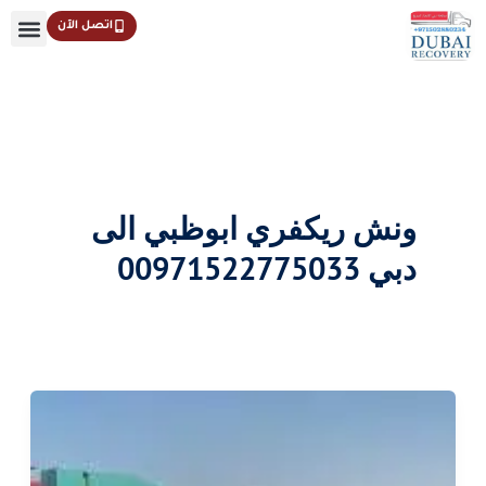
خطي
اتصل الآن
لى
لمحتوى
ونش ريكفري ابوظبي الى
دبي 00971522775033