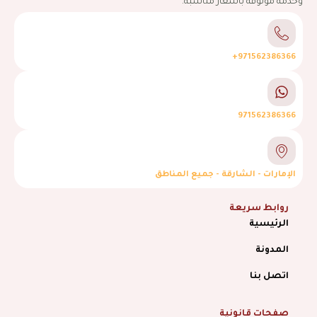
وخدمة موثوقة بأسعار مناسبة.
971562386366+
971562386366
الإمارات - الشارقة - جميع المناطق
روابط سريعة
الرئيسية
المدونة
اتصل بنا
صفحات قانونية