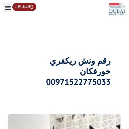
خطي
اتصل الآن
لى
لمحتوى
رقم ونش ريكفري
خورفكان
00971522775033