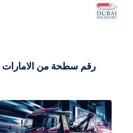
خطي
لى
لمحتوى
رقم سطحة من الامارات دب