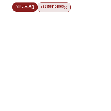
اتصل الآن
971561101863+