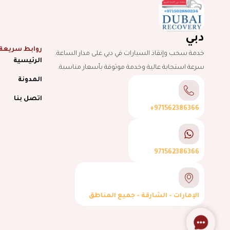
دبي
روابط سريعة
خدمة سحب وإنقاذ السيارات في دبي على مدار الساعة.
الرئيسية
سرعة استجابة عالية وخدمة موثوقة بأسعار مناسبة.
المدونة
اتصل بنا
971562386366+
971562386366
الإمارات - الشارقة - جميع المناطق
Contact