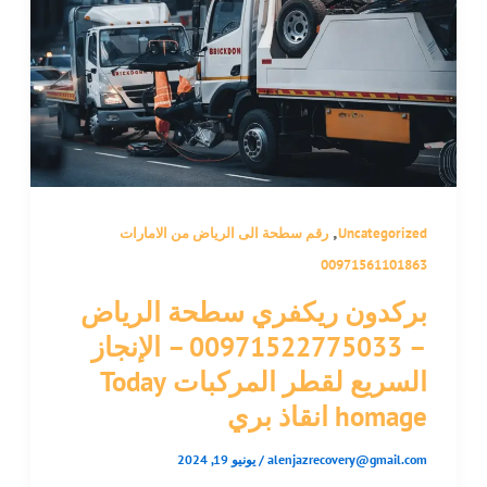
,
Uncategorized
رقم سطحة الى الرياض من الامارات
00971561101863
بركدون ريكفري سطحة الرياض
– 00971522775033 – الإنجاز
السريع لقطر المركبات Today
homage انقاذ بري
alenjazrecovery@gmail.com
/
يونيو 19, 2024