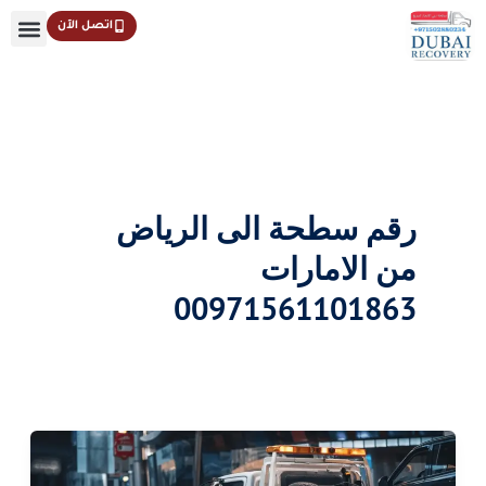
خطي
اتصل الآن
لى
لمحتوى
رقم سطحة الى الرياض
من الامارات
00971561101863