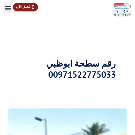
خطي
اتصل الآن
لى
لمحتوى
رقم سطحة ابوظبي
00971522775033