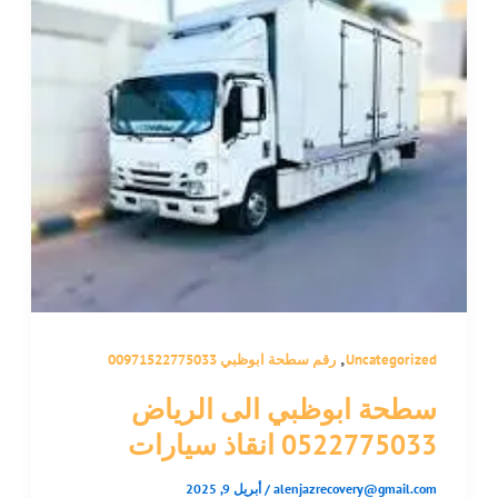
,
Uncategorized
رقم سطحة ابوظبي 00971522775033
سطحة ابوظبي الى الرياض
0522775033 انقاذ سيارات
alenjazrecovery@gmail.com
/
أبريل 9, 2025