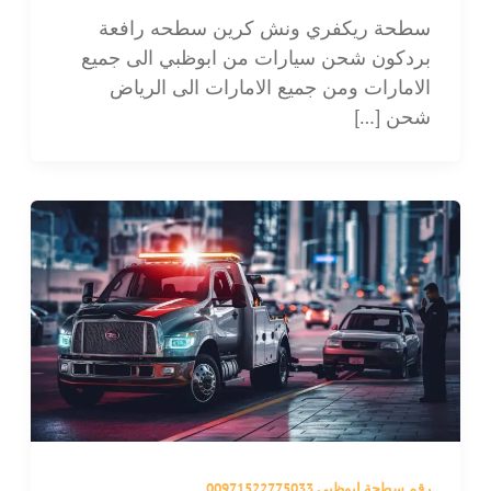
سطحة ريكفري ونش كرين سطحه رافعة
بردكون شحن سيارات من ابوظبي الى جميع
الامارات ومن جميع الامارات الى الرياض
شحن […]
رقم سطحة ابوظبي 00971522775033