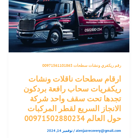
رقم ريكفري ونشات سطحات 00971561101863
ارقام سطحات ناقلات ونشات
ريكفريات سحاب رافعة بردكون
تجدها تحت سقف واحد شركة
الانجاز السريع لقطر المركبات
حول العالم 00971502880234
alenjazrecovery@gmail.com
/
نوفمبر 14, 2024