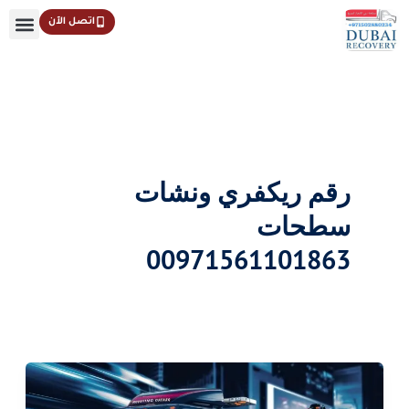
خطي
اتصل الآن
لى
لمحتوى
رقم ريكفري ونشات
سطحات
00971561101863