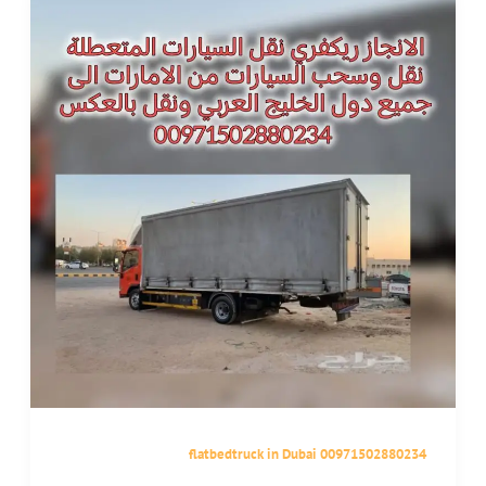
flatbedtruck in Dubai 00971502880234