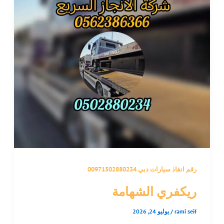
رقم انقاذ سيارات دبي 00971502880234
ريكفري الشهامة
rami seif
/
يوليو 24, 2026