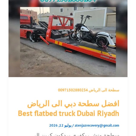
سطحة الى الرياض 00971502880234
افضل سطحة دبي الى الرياض
Best flatbed truck Dubai Riyadh
alenjazrecovery@gmail.com
/
يوليو 12, 2026
سطحة ونش ريكفري بردكون كرين الى