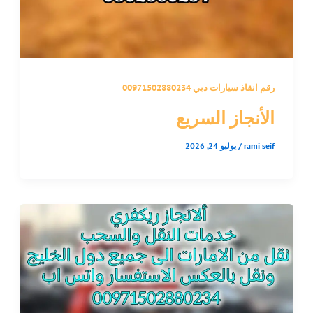
رقم انقاذ سيارات دبي 00971502880234
الأنجاز السريع
rami seif
/
يوليو 24, 2026